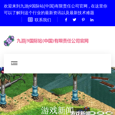
欢迎来到九游j9国际站(中国)有限责任公司官网 , 在这里你
可以了解到这个行业的最新资讯以及最新技术难题
联系我们
游戏新闻