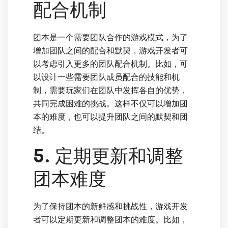
配合机制
团本是一个需要团队合作的游戏模式，为了
增加团队之间的配合和默契，游戏开发者可
以考虑引入更多的团队配合机制。比如，可
以设计一些需要团队成员配合的技能和机
制，需要玩家们在团队中发挥各自的优势，
共同完成困难的挑战。这样不仅可以增加团
本的难度，也可以提升团队之间的默契和团
结。
5. 定期更新和调整
团本难度
为了保持团本的新鲜感和挑战性，游戏开发
者可以定期更新和调整团本的难度。比如，