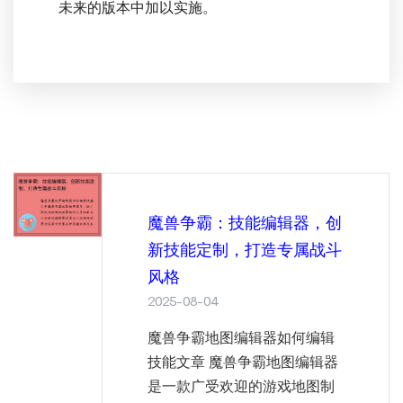
未来的版本中加以实施。
魔兽争霸：技能编辑器，创
新技能定制，打造专属战斗
风格
2025-08-04
魔兽争霸地图编辑器如何编辑
技能文章 魔兽争霸地图编辑器
是一款广受欢迎的游戏地图制