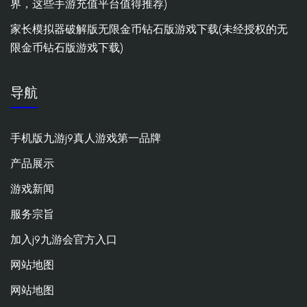
界，这些手游充值平台值得推荐)
家长模拟器破解版无限金币钻石版游戏下载(未经授权的无
限金币钻石版游戏下载)
导航
手机版九游j9真人游戏第一品牌
产品展示
游戏新闻
服务宗旨
加入j9九游会官方入口
网站地图
网站地图