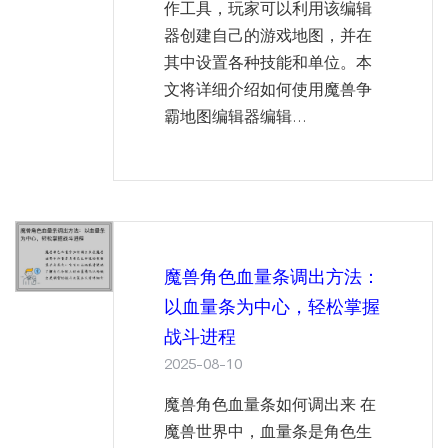
作工具，玩家可以利用该编辑
器创建自己的游戏地图，并在
其中设置各种技能和单位。本
文将详细介绍如何使用魔兽争
霸地图编辑器编辑...
魔兽角色血量条调出方法：
以血量条为中心，轻松掌握
战斗进程
2025-08-10
魔兽角色血量条如何调出来 在
魔兽世界中，血量条是角色生