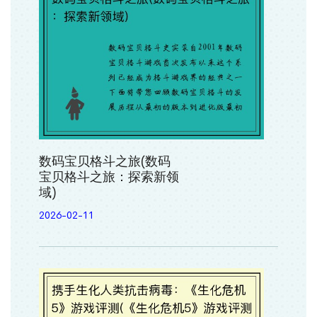
数码宝贝格斗之旅(数码
宝贝格斗之旅：探索新领
域)
2026-02-11