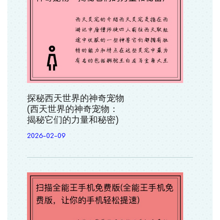
探秘西天世界的神奇宠物
(西天世界的神奇宠物：
揭秘它们的力量和秘密)
2026-02-09