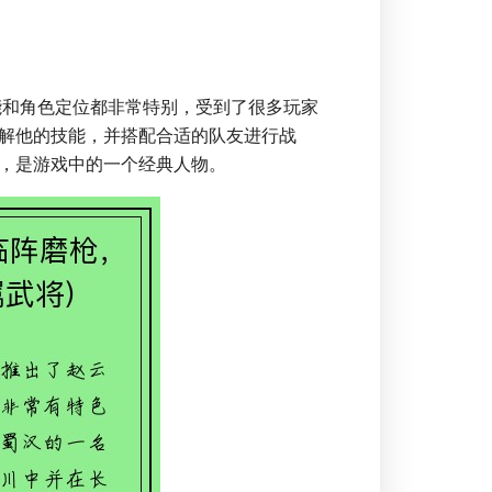
能和角色定位都非常特别，受到了很多玩家
解他的技能，并搭配合适的队友进行战
，是游戏中的一个经典人物。