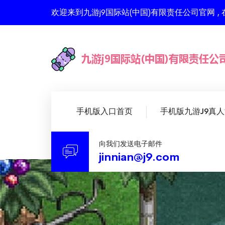
欢迎来到九游j9国际站(中国)有限责任公司官网
手机版入口首页
手机版九游J9真
向我们发送电子邮件
jinnian@j9.com