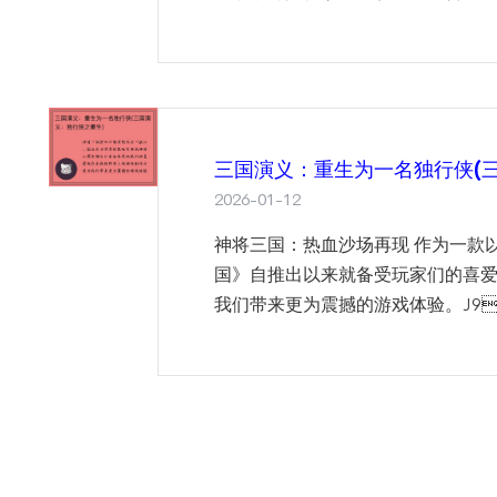
三国演义：重生为一名独行侠(
2026-01-12
神将三国：热血沙场再现 作为一款
国》自推出以来就备受玩家们的喜
我们带来更为震撼的游戏体验。J9.