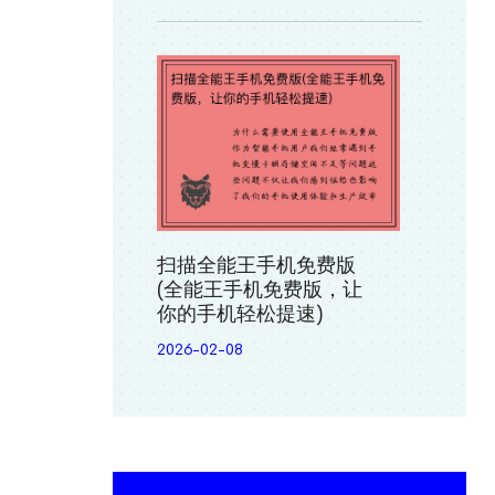
扫描全能王手机免费版
(全能王手机免费版，让
你的手机轻松提速)
2026-02-08