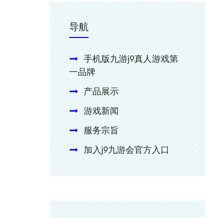
导航
手机版九游j9真人游戏第
一品牌
产品展示
游戏新闻
服务宗旨
加入j9九游会官方入口