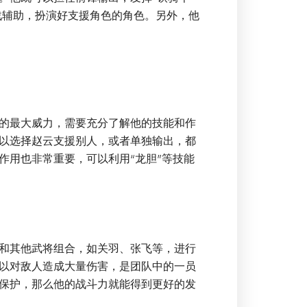
战辅助，扮演好支援角色的角色。另外，他
的最大威力，需要充分了解他的技能和作
以选择赵云支援别人，或者单独输出，都
作用也非常重要，可以利用“龙胆”等技能
和其他武将组合，如关羽、张飞等，进行
以对敌人造成大量伤害，是团队中的一员
保护，那么他的战斗力就能得到更好的发