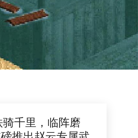
(铁骑千里，临阵磨
重磅推出赵云专属武