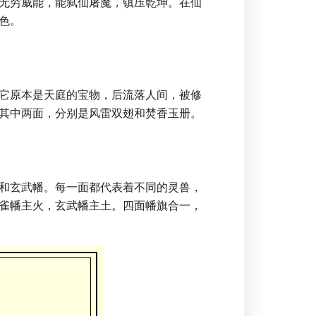
无穷威能，能弑仙屠魔，镇压乾坤。在仙
色。
它原本是天庭的宝物，后流落人间，被修
其中两面，分别是风雷双翅和焚香玉册。
和玄武幡。每一面都代表着不同的灵兽，
雀幡主火，玄武幡主土。四面幡旗合一，