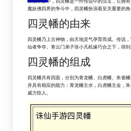
诛仙手游中，四灵幡是一件传说中的法宝，它拥有
魔妖佛四界的争斗中，四灵幡扮演着至关重要的角
四灵幡的由来
四灵幡乃上古神物，由天地灵气孕育而成。传说，
仙者争夺。青云门弟子张小凡机缘巧合之下，得到
四灵幡的组成
四灵幡共有四面，分别为青龙幡、白虎幡、朱雀幡
并具有相应的能力：青龙幡主水，白虎幡主金，朱
威力惊人。