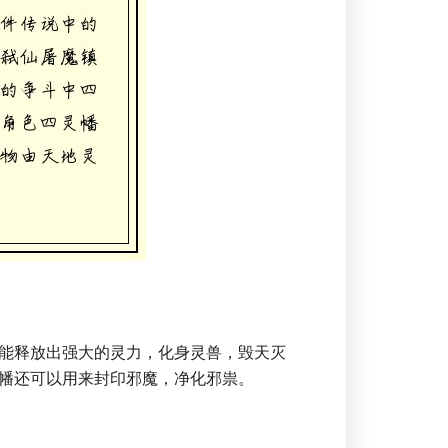
能释放出强大的灵力，化身灵兽，毁天灭
幡还可以用来封印邪魔，净化邪祟。