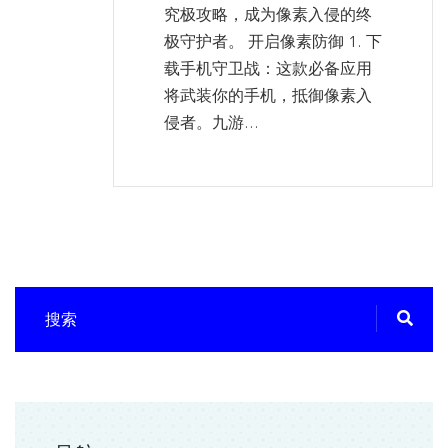
究极攻略，成为像素入侵的终
极守护者。 开启像素防御 1. 下
载手机守卫战：这款必备应用
将武装你的手机，抵御像素入
侵者。九游...