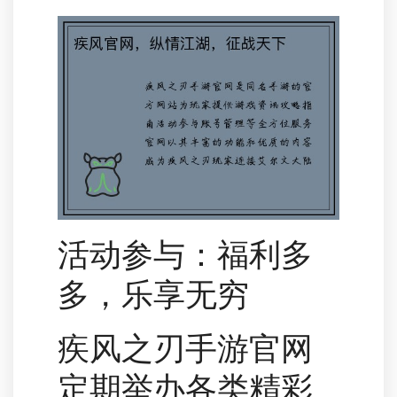
活动参与：福利多
多，乐享无穷
疾风之刃手游官网
定期举办各类精彩