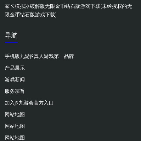
家长模拟器破解版无限金币钻石版游戏下载(未经授权的无
限金币钻石版游戏下载)
导航
手机版九游j9真人游戏第一品牌
产品展示
游戏新闻
服务宗旨
加入j9九游会官方入口
网站地图
网站地图
网站地图