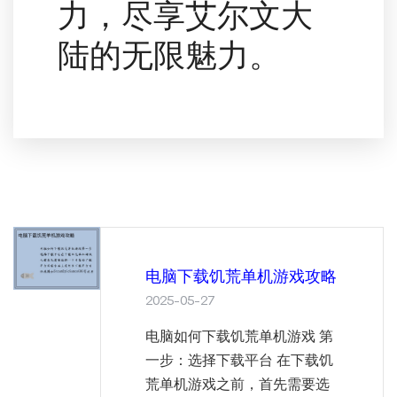
力，尽享艾尔文大
陆的无限魅力。
电脑下载饥荒单机游戏攻略
2025-05-27
电脑如何下载饥荒单机游戏 第
一步：选择下载平台 在下载饥
荒单机游戏之前，首先需要选