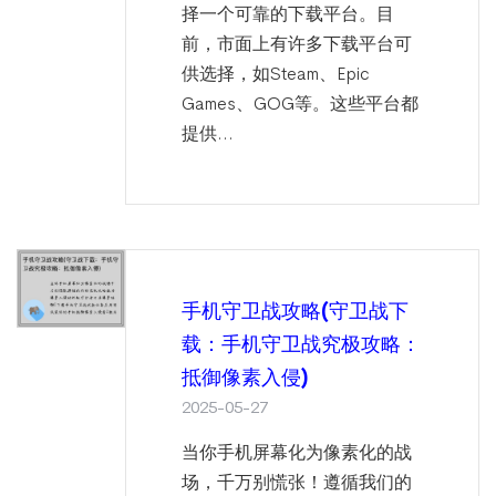
择一个可靠的下载平台。目
前，市面上有许多下载平台可
供选择，如Steam、Epic
Games、GOG等。这些平台都
提供...
手机守卫战攻略(守卫战下
载：手机守卫战究极攻略：
抵御像素入侵)
2025-05-27
当你手机屏幕化为像素化的战
场，千万别慌张！遵循我们的