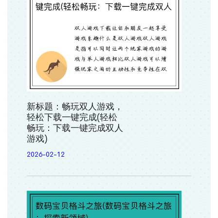
新标题：畅玩双人游戏，
轻松下载一键完成(轻松
畅玩：下载一键完成双人
游戏)
2026-02-12