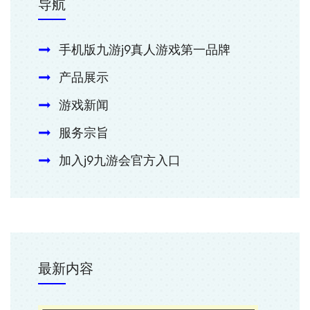
导航
手机版九游j9真人游戏第一品牌
产品展示
游戏新闻
服务宗旨
加入j9九游会官方入口
最新内容