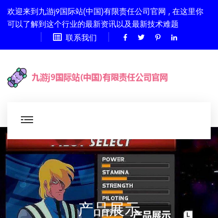
欢迎来到九游j9国际站(中国)有限责任公司官网 , 在这里你
可以了解到这个行业的最新资讯以及最新技术难题
联系我们
产品展示